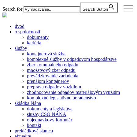
Skip
togg
Search for:
Search Button
to
navi
the
content
úvod
o spoločnosti
dokumenty
kariéria
služby
kontajnerová služba
komplexné služby v odpadovom hospodárstve
zber komunálneho odpadu
množstvový zber odpadu
prevádzkovanie zariadenia
prenájom kontajnerov
preprava odpadov vozidlom
zhodnocovanie odpadov materiálovým využitím
komplexné legislatívne poradenstvo
skládka Nána
dokumenty a legislatíva
služby CSO NÁNA
objednávkový formulár
kontakt
prekládková stanica
aktuality