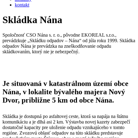
kontakt
Skládka Nána
Spoločnosť CSO Nána s. r. o., pôvodne EKOREAL s.r.o.,
prevádzkuje „Skládku odpadov – Nána“ od júla roku 1999. Skládka
odpadov Nána je prevádzka na zneškodňovanie odpadu
skládkovaním, ktorý nie je nebezpečný.
Je situovaná v katastrálnom území obce
Nána, v lokalite bývalého majera Nový
Dvor, približne 5 km od obce Nána.
Skládka je dostupná po asfaltovej ceste, ktorá sa napája na štátnu
komunikáciu a je dlhá asi 2 km. Výstavba novej kazety zabezpečí
dostatočné kapacity pre uloženie odpadu vznikajúceho v tomto
regióne. Zvozovú oblasť odpadov na túto skládku predstavuje